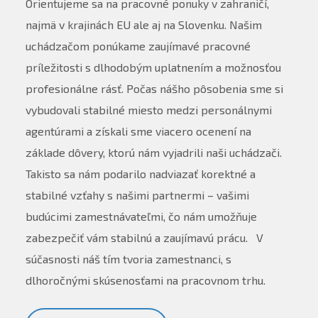
Orientujeme sa na pracovné ponuky v zahraničí,
najmä v krajinách EU ale aj na Slovenku. Našim
uchádzačom ponúkame zaujímavé pracovné
príležitosti s dlhodobým uplatnením a možnosťou
profesionálne rásť. Počas nášho pôsobenia sme si
vybudovali stabilné miesto medzi personálnymi
agentúrami a získali sme viacero ocenení na
základe dôvery, ktorú nám vyjadrili naši uchádzači.
Takisto sa nám podarilo nadviazať korektné a
stabilné vzťahy s našimi partnermi – vašimi
budúcimi zamestnávateľmi, čo nám umožňuje
zabezpečiť vám stabilnú a zaujímavú prácu. V
súčasnosti náš tím tvoria zamestnanci, s
dlhoročnými skúsenosťami na pracovnom trhu.