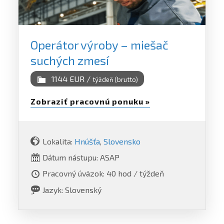
Operátor výroby – miešač
suchých zmesí
1144 EUR /
týždeň (brutto)
Zobraziť pracovnú ponuku »
Lokalita:
Hnúšťa
,
Slovensko
Dátum nástupu: ASAP
Pracovný úväzok: 40 hod / týždeň
Jazyk: Slovenský