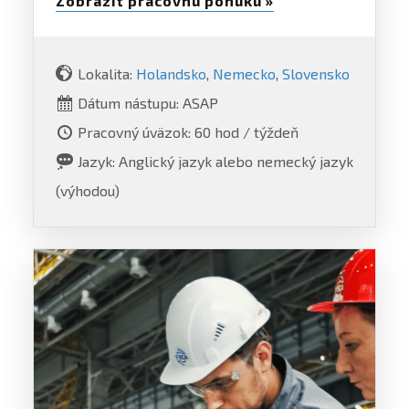
Zobraziť pracovnú ponuku »
Lokalita:
Holandsko
,
Nemecko
,
Slovensko
Dátum nástupu: ASAP
Pracovný úväzok: 60 hod / týždeň
Jazyk: Anglický jazyk alebo nemecký jazyk
(výhodou)