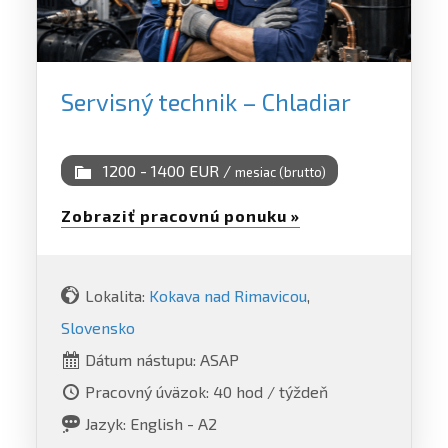
Servisný technik – Chladiar
1200 - 1400 EUR /
mesiac (brutto)
Zobraziť pracovnú ponuku »
Lokalita:
Kokava nad Rimavicou
,
Slovensko
Dátum nástupu: ASAP
Pracovný úväzok: 40 hod / týždeň
Jazyk: English - A2