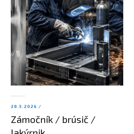
28.5.2026 /
Zámočník / brúsič /
lakýrnik