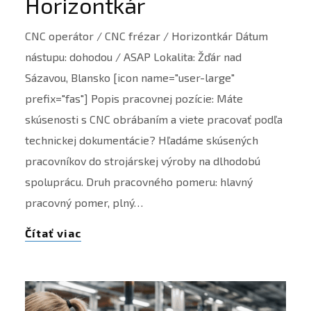
Horizontkár
CNC operátor / CNC frézar / Horizontkár Dátum
nástupu: dohodou / ASAP Lokalita: Žďár nad
Sázavou, Blansko [icon name="user-large"
prefix="fas"] Popis pracovnej pozície: Máte
skúsenosti s CNC obrábaním a viete pracovať podľa
technickej dokumentácie? Hľadáme skúsených
pracovníkov do strojárskej výroby na dlhodobú
spoluprácu. Druh pracovného pomeru: hlavný
pracovný pomer, plný…
Čítať viac