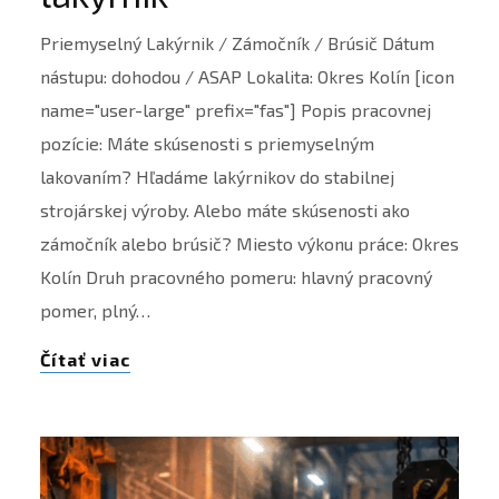
Priemyselný Lakýrnik / Zámočník / Brúsič Dátum
nástupu: dohodou / ASAP Lokalita: Okres Kolín [icon
name="user-large" prefix="fas"] Popis pracovnej
pozície: Máte skúsenosti s priemyselným
lakovaním? Hľadáme lakýrnikov do stabilnej
strojárskej výroby. Alebo máte skúsenosti ako
zámočník alebo brúsič? Miesto výkonu práce: Okres
Kolín Druh pracovného pomeru: hlavný pracovný
pomer, plný…
Čítať viac